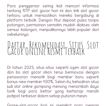
Para penggemar sering kali mencari informasi
tentang RTP slot gacor hari ini dan link slot gacor
terbaru untuk memastikan mereka bergabung di
platform terbaik. Dengan fitur deposit pulsa tanpa
potongan, permainan semakin mudah diakses oleh
semua kalangan, menjadikannya lebih populer dari
sebelumnya.
Daftar Rekomendasi Situs Slot
Gacor Online Resmi Terbaik
Di tahun 2025, situs-situs seperti agen slot gacor
dan bo slot gacor akan terus berinovasi dengan
penawaran menarik bagi member baru seperti
bonus new member 100%. Selain itu, kehadiran situs
judi slot online gampang menang menambah daya
tarik bagi para bettor yang berharap meraih
jackpot terbesar dalam setiap putaran mesin.
Game-slot-gacor hari ini memikat para pemain