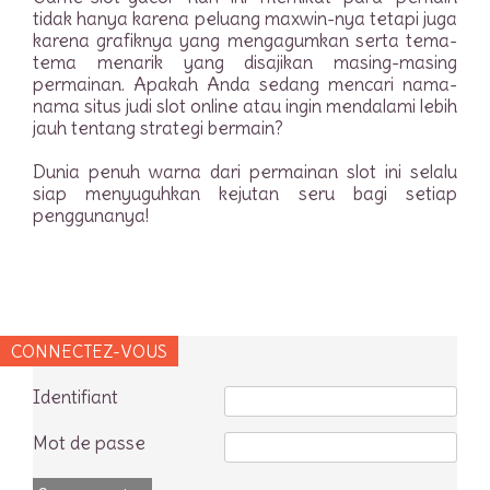
tidak hanya karena peluang maxwin-nya tetapi juga
karena grafiknya yang mengagumkan serta tema-
tema menarik yang disajikan masing-masing
permainan. Apakah Anda sedang mencari nama-
nama situs judi slot online atau ingin mendalami lebih
jauh tentang strategi bermain?
Dunia penuh warna dari permainan slot ini selalu
siap menyuguhkan kejutan seru bagi setiap
penggunanya!
CONNECTEZ-VOUS
Identifiant
Mot de passe