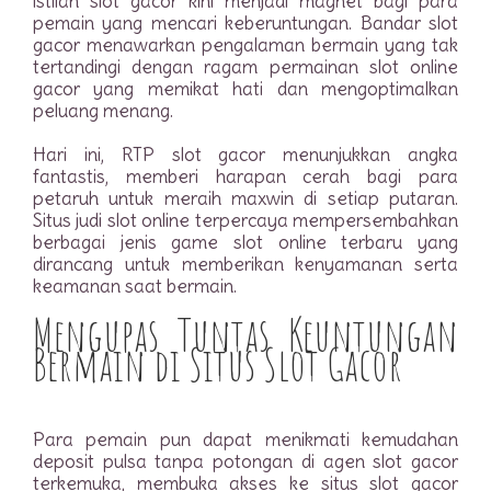
istilah slot gacor kini menjadi magnet bagi para
pemain yang mencari keberuntungan. Bandar slot
gacor menawarkan pengalaman bermain yang tak
tertandingi dengan ragam permainan slot online
gacor yang memikat hati dan mengoptimalkan
peluang menang.
Hari ini, RTP slot gacor menunjukkan angka
fantastis, memberi harapan cerah bagi para
petaruh untuk meraih maxwin di setiap putaran.
Situs judi slot online terpercaya mempersembahkan
berbagai jenis game slot online terbaru yang
dirancang untuk memberikan kenyamanan serta
keamanan saat bermain.
Mengupas Tuntas Keuntungan
Bermain di Situs Slot Gacor
Para pemain pun dapat menikmati kemudahan
deposit pulsa tanpa potongan di agen slot gacor
terkemuka, membuka akses ke situs slot gacor