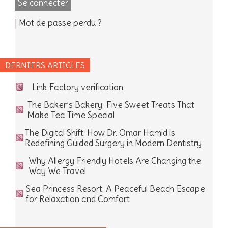
|
Mot de passe perdu ?
DERNIERS ARTICLES
Link Factory verification
The Baker’s Bakery: Five Sweet Treats That
Make Tea Time Special
The Digital Shift: How Dr. Omar Hamid is
Redefining Guided Surgery in Modern Dentistry
Why Allergy Friendly Hotels Are Changing the
Way We Travel
Sea Princess Resort: A Peaceful Beach Escape
for Relaxation and Comfort