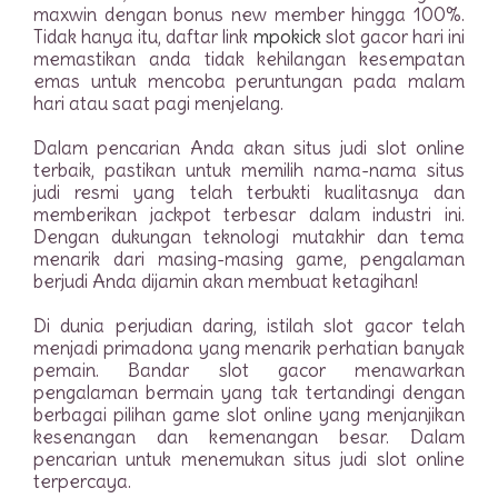
maxwin dengan bonus new member hingga 100%.
Tidak hanya itu, daftar link
mpokick
slot gacor hari ini
memastikan anda tidak kehilangan kesempatan
emas untuk mencoba peruntungan pada malam
hari atau saat pagi menjelang.
Dalam pencarian Anda akan situs judi slot online
terbaik, pastikan untuk memilih nama-nama situs
judi resmi yang telah terbukti kualitasnya dan
memberikan jackpot terbesar dalam industri ini.
Dengan dukungan teknologi mutakhir dan tema
menarik dari masing-masing game, pengalaman
berjudi Anda dijamin akan membuat ketagihan!
Di dunia perjudian daring, istilah slot gacor telah
menjadi primadona yang menarik perhatian banyak
pemain. Bandar slot gacor menawarkan
pengalaman bermain yang tak tertandingi dengan
berbagai pilihan game slot online yang menjanjikan
kesenangan dan kemenangan besar. Dalam
pencarian untuk menemukan situs judi slot online
terpercaya.